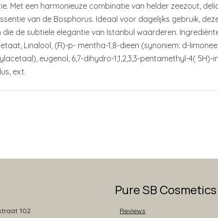
tie. Met een harmonieuze combinatie van helder zeezout, del
sentie van de Bosphorus. Ideaal voor dagelijks gebruik, dez
ie de subtiele elegantie van Istanbul waarderen. Ingrediënten:
cetaat, Linalool, (R)-p- mentha-1,8-dieen (synoniem: d-limo
cetaal), eugenol, 6,7-dihydro-1,1,2,3,3-pentamethyl-4( 5H)-in
us, ext.
Pure SB Cosmetics
traat 102
Reviews