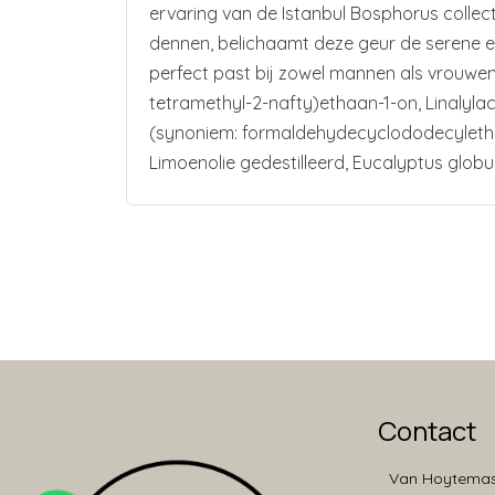
ervaring van de Istanbul Bosphorus collec
dennen, belichaamt deze geur de serene es
perfect past bij zowel mannen als vrouwen d
tetramethyl-2-nafty)ethaan-1-on, Linalyla
(synoniem: formaldehydecyclododecylethyla
Limoenolie gedestilleerd, Eucalyptus globul
Contact
Van Hoytemas