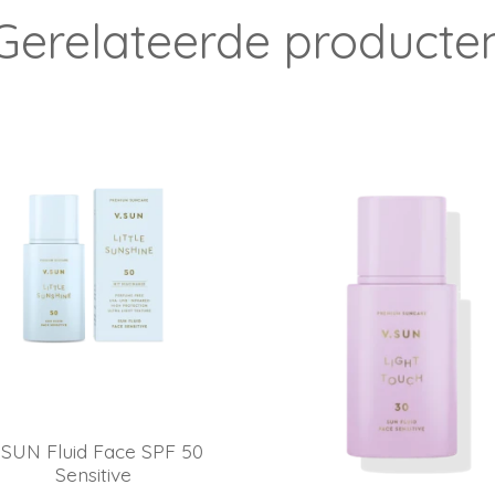
Gerelateerde producte
ol, 6,7-dihydro-1,1,2,3,3-pentamethyl-4(
oenolie gedestilleerd, Eucalyptus
.SUN Fluid Face SPF 50
Sensitive