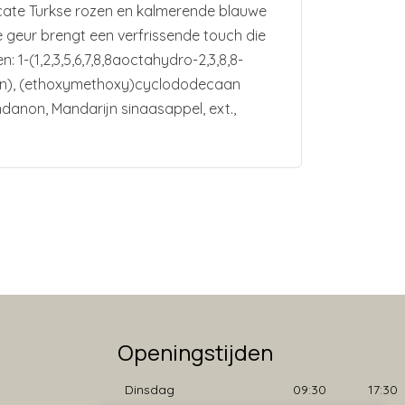
icate Turkse rozen en kalmerende blauwe
e geur brengt een verfrissende touch die
 1-(1,2,3,5,6,7,8,8aoctahydro-2,3,8,8-
neen), (ethoxymethoxy)cyclododecaan
danon, Mandarijn sinaasappel, ext.,
Openingstijden
Dinsdag
09:30
17:30