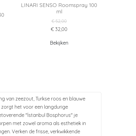
LINARI SENSO Roomspray 100
ml
30
€ 52,00
€ 32,00
Bekijken
ing van zeezout, Turkse roos en blauwe
zorgt het voor een langdurige
betoverende "İstanbul Bosphorus" je
orpen met zowel aroma als esthetiek in
ngen. Verken de frisse, verkwikkende