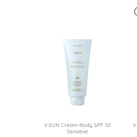
(ethoxymethoxy)cyclododecaan (synoniem:
formaldehydecyclododecylethylacetaal), eugen
5H)-indanon, Mandarijn sinaasappel, ext., Lim
globulus, ext.
V.SUN Cream Body SPF 50
V
Sensitive