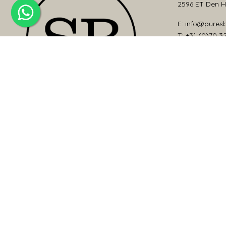
2596 ET Den 
E: info@pures
T: +31 (0)70 3