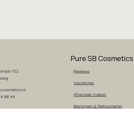
Pure SB Cosmetics
traat 102
Reviews
Haag
Vacatures
bcosmetics.nl
Afspraak maken
24 88 44
Bezorgen & Retourneren
Nieuws
Algemene voorwaarden en pri