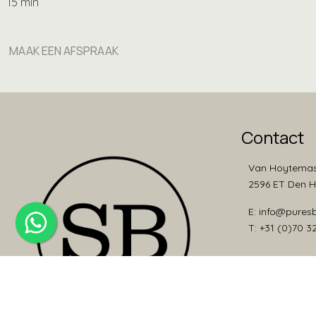
15 min
MAAK EEN AFSPRAAK
Contact
Van Hoytemas
2596 ET Den 
E: info@pures
T: +31 (0)70 3