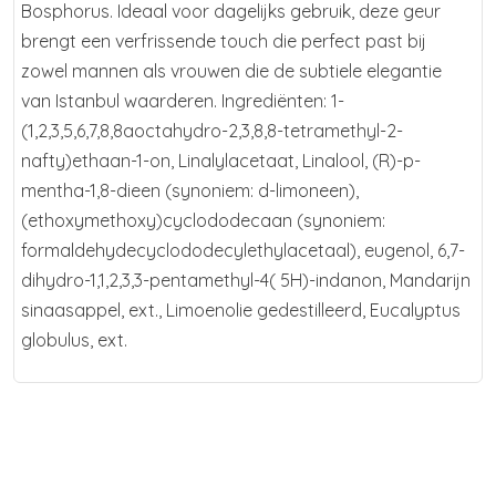
Bosphorus. Ideaal voor dagelijks gebruik, deze geur
brengt een verfrissende touch die perfect past bij
zowel mannen als vrouwen die de subtiele elegantie
van Istanbul waarderen. Ingrediënten: 1-
(1,2,3,5,6,7,8,8aoctahydro-2,3,8,8-tetramethyl-2-
nafty)ethaan-1-on, Linalylacetaat, Linalool, (R)-p-
mentha-1,8-dieen (synoniem: d-limoneen),
(ethoxymethoxy)cyclododecaan (synoniem:
formaldehydecyclododecylethylacetaal), eugenol, 6,7-
dihydro-1,1,2,3,3-pentamethyl-4( 5H)-indanon, Mandarijn
sinaasappel, ext., Limoenolie gedestilleerd, Eucalyptus
globulus, ext.