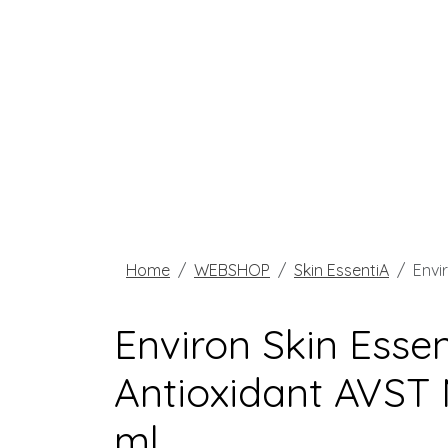
Home
WEBSHOP
Skin EssentiA
Envi
Environ Skin Essen
Antioxidant AVST 
ml