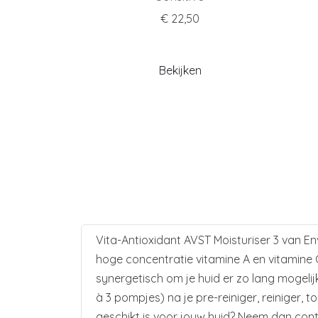
€ 22,50
Bekijken
Vita-Antioxidant AVST Moisturiser 3 van E
hoge concentratie vitamine A en vitamine 
synergetisch om je huid er zo lang mogelijk
à 3 pompjes) na je pre-reiniger, reiniger, 
geschikt is voor jouw huid? Neem dan cont