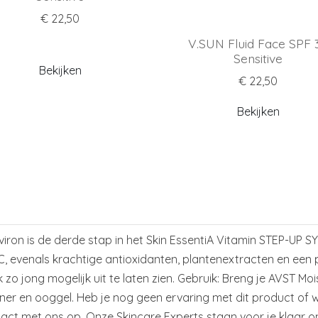
€ 22,50
V.SUN Fluid Face SPF 
Sensitive
Bekijken
€ 22,50
Bekijken
nviron is de derde stap in het Skin EssentiA Vitamin STEP-UP
C, evenals krachtige antioxidanten, plantenextracten en een
 zo jong mogelijk uit te laten zien. Gebruik: Breng je AVST Moi
toner en ooggel. Heb je nog geen ervaring met dit product of 
act met ons op. Onze Skincare Experts staan voor je klaar 