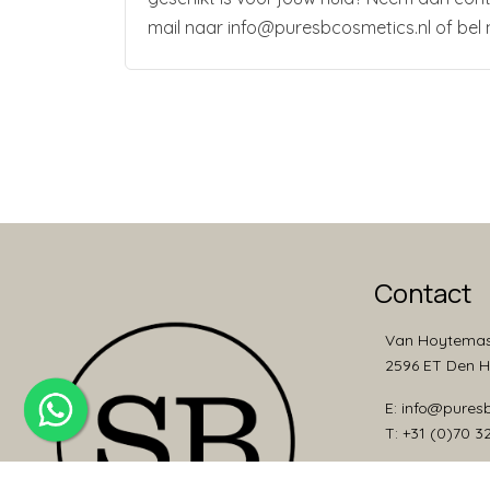
mail naar info@puresbcosmetics.nl of bel 
Contact
Van Hoytemas
2596 ET Den 
E: info@pures
T: +31 (0)70 3