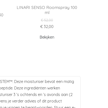
LINARI SENSO Roomspray 100
ml
30
€ 52,00
€ 32,00
Bekijken
 SYSTEM™. Deze moisturiser bevat een matig
 peptide. Deze ingrediënten werken
sturiser 3 ’s ochtends en ’s avonds aan (2
wens je verder advies of dit product
om je vragen te beantwoorden. Stuur een e-