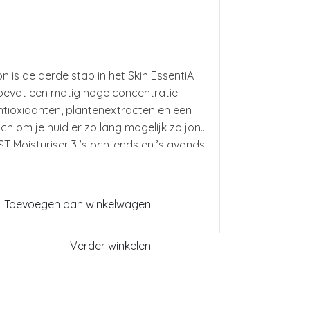
n is de derde stap in het Skin EssentiA
bevat een matig hoge concentratie
antioxidanten, plantenextracten en een
ch om je huid er zo lang mogelijk zo jong
VST Moisturiser 3 ’s ochtends en ’s avonds
er, toner en ooggel. Heb je nog geen
vies of dit product geschikt is voor jouw
ncare Experts staan voor je klaar om je
Toevoegen aan winkelwagen
ar info@puresbcosmetics.nl of bel
Verder winkelen