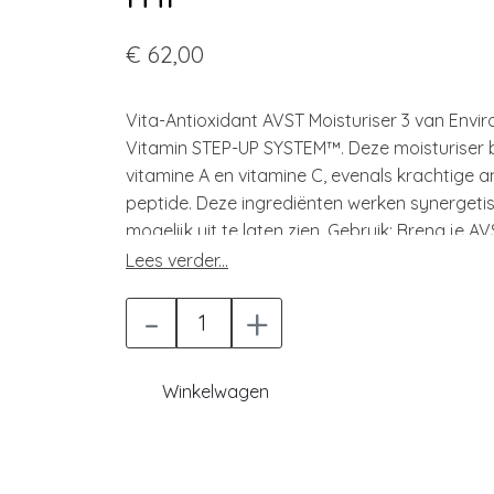
€ 62,00
Vita-Antioxidant AVST Moisturiser 3 van Enviro
Vitamin STEP-UP SYSTEM™. Deze moisturiser 
vitamine A en vitamine C, evenals krachtige 
peptide. Deze ingrediënten werken synergetis
mogelijk uit te laten zien. Gebruik: Breng je A
aan (2 à 3 pompjes) na je pre-reiniger, reinig
Lees verder...
ervaring met dit product of wens je verder ad
-
+
huid? Neem dan contact met ons op. Onze Ski
vragen te beantwoorden. Stuur een e-mail na
naar 070 324 88 44
Winkelwagen