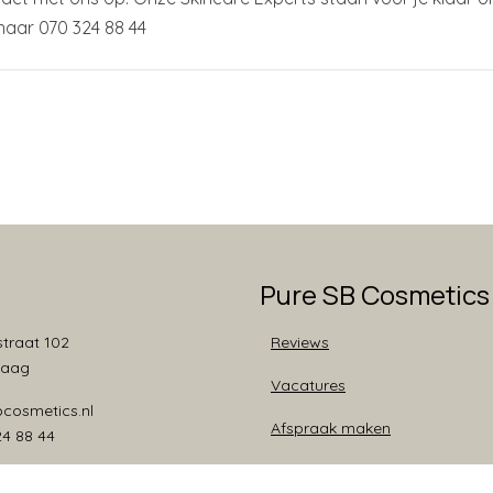
naar 070 324 88 44
Pure SB Cosmetics
traat 102
Reviews
Haag
Vacatures
bcosmetics.nl
Afspraak maken
24 88 44
Bezorgen & Retourneren