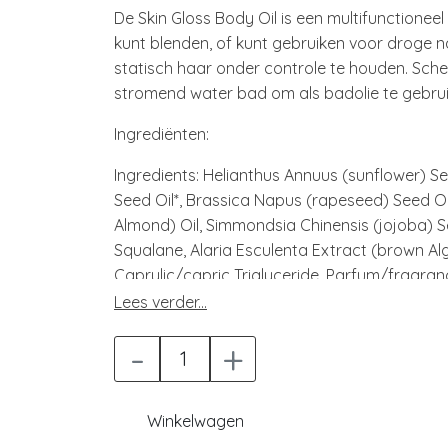
De Skin Gloss Body Oil is een multifunctionee
kunt blenden, of kunt gebruiken voor droge 
statisch haar onder controle te houden. Sch
stromend water bad om als badolie te gebrui
Ingrediënten:
Ingredients: Helianthus Annuus (sunflower) S
Seed Oil*, Brassica Napus (rapeseed) Seed Oi
Almond) Oil, Simmondsia Chinensis (jojoba) See
Squalane, Alaria Esculenta Extract (brown Al
Caprylic/capric Triglyceride, Parfum/fragra
Lees verder...
-
+
Winkelwagen