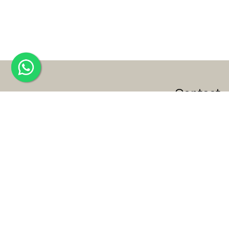
Contact
Van Hoytemas
2596 ET Den 
E: info@pures
T: +31 (0)70 3