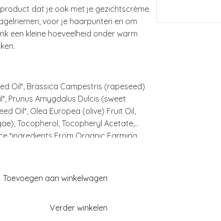
l product dat je ook met je gezichtscrème
nagelriemen, voor je haarpunten en om
enk een kleine hoeveelheid onder warm
ken.
eed Oil*, Brassica Campestris (rapeseed)
l*, Prunus Amygdalus Dulcis (sweet
d Oil*, Olea Europea (olive) Fruit Oil,
gae), Tocopherol, Tocopheryl Acetate,
nce *ingredients From Organic Farming
Toevoegen aan winkelwagen
Verder winkelen