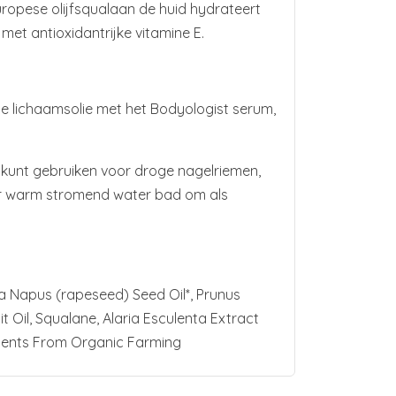
Europese olijfsqualaan de huid hydrateert
met antioxidantrijke vitamine E.
de lichaamsolie met het Bodyologist serum,
f kunt gebruiken voor droge nagelriemen,
der warm stromend water bad om als
ca Napus (rapeseed) Seed Oil*, Prunus
t Oil, Squalane, Alaria Esculenta Extract
dients From Organic Farming