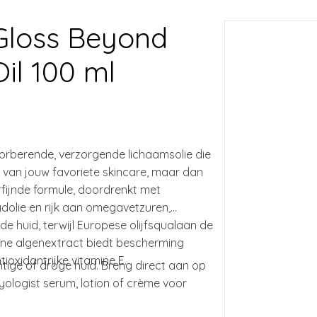
 Gloss Beyond
il 100 ml
sorberende, verzorgende lichaamsolie die
en van jouw favoriete skincare, maar dan
rfijnde formule, doordrenkt met
Previous
aadolie en rijk aan omegavetzuren,
de huid, terwijl Europese olijfsqualaan de
uine algenextract biedt bescherming
ioxidantrijke vitamine E.
tige of droge huid. Breng direct aan op
yologist serum, lotion of crème voor