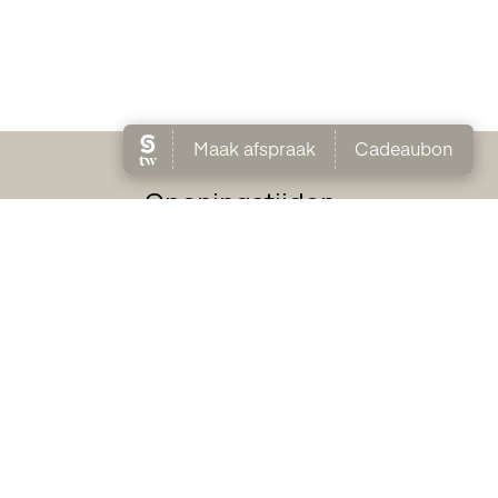
Openingstijden
Dinsdag
09:30
17:30
Woensdag
09:30
17:30
Donderdag
09:30
17:30
Vrijdag
09:30
17:30
Zaterdag
09:00
17:00
vacyverklaring