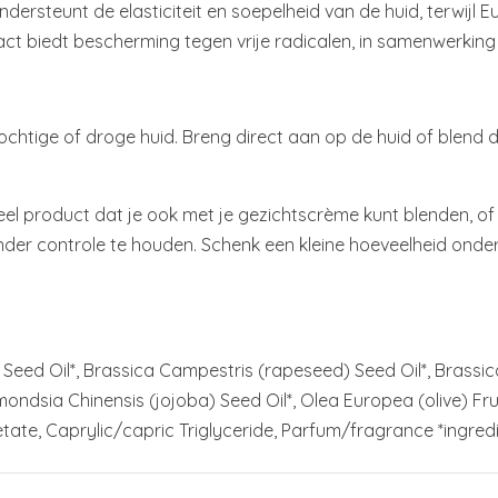
dersteunt de elasticiteit en soepelheid van de huid, terwijl 
ct biedt bescherming tegen vrije radicalen, in samenwerking 
ochtige of droge huid. Breng direct aan op de huid of blend 
neel product dat je ook met je gezichtscrème kunt blenden, o
nder controle te houden. Schenk een kleine hoeveelheid on
 Seed Oil*, Brassica Campestris (rapeseed) Seed Oil*, Brassi
ndsia Chinensis (jojoba) Seed Oil*, Olea Europea (olive) Frui
tate, Caprylic/capric Triglyceride, Parfum/fragrance *ingre