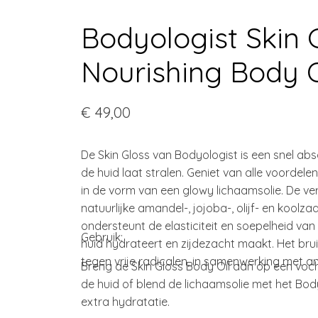
Bodyologist Skin
Nourishing Body O
€ 49,00
De Skin Gloss van Bodyologist is een snel ab
de huid laat stralen. Geniet van alle voordel
in de vorm van een glowy lichaamsolie. De ve
natuurlijke amandel-, jojoba-, olijf- en koolz
ondersteunt de elasticiteit en soepelheid van 
Gebruik:
huid hydrateert en zijdezacht maakt. Het br
tegen vrije radicalen, in samenwerking met ant
Breng de Skin Gloss Body Oil aan op een voch
de huid of blend de lichaamsolie met het Bod
extra hydratatie.