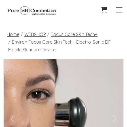
Home
WEBSHOP
Focus Care Skin Tech+
Environ Focus Care Skin Tech+ Electro-Sonic DF
Mobile Skincare Device
Previous
Next