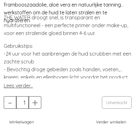
frambooszaadolie, aloë vera en natuurlijke tanning
werkstoffen om de huid te laten stralen en te
THE WATER droogt snel, is transparant en
hydrateren.
multifunctioneel - een perfecte primer onder make-up,
voor een stralende gloed binnen 4-6 uur.
Gebruikstips:
-24 uur voor het aanbrengen de huid scrubben met een
zachte scrub
- Bevochtig droge gebieden zoals handen, voeten,
knieën, enkels en ellenbogen licht voordat het product
wordt aangebracht
Lees verder...
- Spray rijkelijk op een droge, gehydrateerde huid
-
+
- Gebruik eventueel een tanning handschoen en
Uitverkocht
masseer met grote cirkelvormige bewegingen van top
tot teen
Winkelwagen
Verder winkelen
- Breng als laatste lichtjes aan op handen, ellenbogen
en voeten
- Handen grondig wassen na gebruik