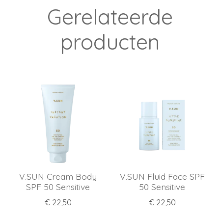
Gerelateerde
- Scrub en hydrateer de huid regelmatig om een
gelijkmatige, stralende gloed te behouden
producten
V.SUN Cream Body
V.SUN Fluid Face SPF
SPF 50 Sensitive
50 Sensitive
€ 22,50
€ 22,50