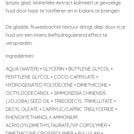
lijntjes glad. Waterlelie-extract kalmeert je gevoelige
huid door haar te tonifiëren en in balans te brengen.
De gladde, fluweelzachte textuur dringt diep door in je
huid om een intens leeftijdregulerend effect te
verspreiden.
Ingrediënten:
AQUA (WATER) • GLYCERIN • BUTYLENE GLYCOL •
PENTYLENE GLYCOL • COCO-CAPRYLATE •
HYDROGENATED POLYDECENE • DIMETHICONE •
OCTYLDODECANOL • SIMMONDSIA CHINENSIS
(JOJOBA) SEED OIL • TRIISODECYL TRIMELLITATE •
DECYL OLEATE • CAPRYLIC/CAPRIC TRIGLYCERIDE •
PHENOXYETHANOL • AMMONIUM
ACRYLOYLDIMETHYLTAURATE/VP COPOLYMER •
DIMETHICONE CROSSPOLYMER • PULLULAN •