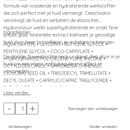
formule van voedende en hydraterende werkstoffen
die zich perfect met je huid vermengt. Celactivator
verstevigt de huid en verbetert de elasticiteit.
Hyaluronzuur werkt superhydraterende en strijkt fijne
Ingrediënten:
lijntjes glad. Waterlelie-extract kalmeert je gevoelige
huid door haar te tonifiëren en in balans te brengen.
AQUA (WATER) • GLYCERIN • BUTYLENE GLYCOL •
PENTYLENE GLYCOL • COCO-CAPRYLATE •
De gladde, fluweelzachte textuur dringt diep door in je
HYDROGENATED POLYDECENE • DIMETHICONE •
huid om een intens leeftijdregulerend effect te
OCTYLDODECANOL • SIMMONDSIA CHINENSIS
verspreiden.
(JOJOBA) SEED OIL • TRIISODECYL TRIMELLITATE •
DECYL OLEATE • CAPRYLIC/CAPRIC TRIGLYCERIDE •
PHENOXYETHANOL • AMMONIUM
Lees verder...
ACRYLOYLDIMETHYLTAURATE/VP COPOLYMER •
DIMETHICONE CROSSPOLYMER • PULLULAN •
-
+
Toevoegen aan winkelwagen
PANTHENOL • HEXYLENE GLYCOL • PARFUM
(FRAGRANCE) • ALCOHOL • XANTHAN GUM • MALUS
DOMESTICA FRUIT CELL CULTURE EXTRACT •
Winkelwagen
Verder winkelen