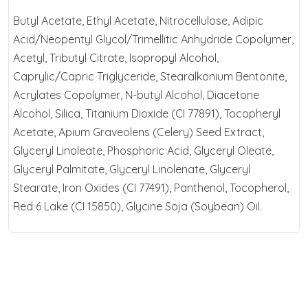
Butyl Acetate, Ethyl Acetate, Nitrocellulose, Adipic
Acid/Neopentyl Glycol/Trimellitic Anhydride Copolymer,
Acetyl, Tributyl Citrate, Isopropyl Alcohol,
Caprylic/Capric Triglyceride, Stearalkonium Bentonite,
Acrylates Copolymer, N-butyl Alcohol, Diacetone
Alcohol, Silica, Titanium Dioxide (CI 77891), Tocopheryl
Acetate, Apium Graveolens (Celery) Seed Extract,
Glyceryl Linoleate, Phosphoric Acid, Glyceryl Oleate,
Glyceryl Palmitate, Glyceryl Linolenate, Glyceryl
Stearate, Iron Oxides (CI 77491), Panthenol, Tocopherol,
Red 6 Lake (CI 15850), Glycine Soja (Soybean) Oil.