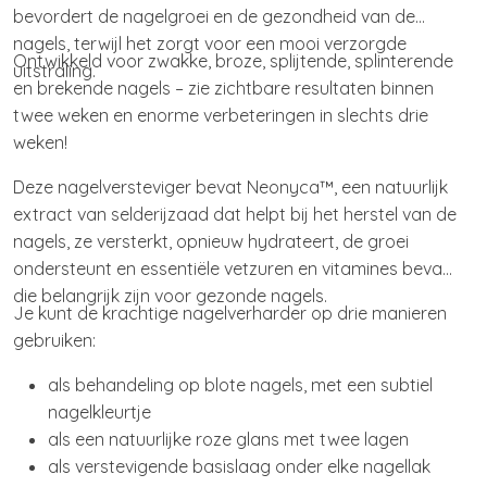
bevordert de nagelgroei en de gezondheid van de
nagels, terwijl het zorgt voor een mooi verzorgde
Ontwikkeld voor zwakke, broze, splijtende, splinterende
uitstraling.
en brekende nagels – zie zichtbare resultaten binnen
twee weken en enorme verbeteringen in slechts drie
weken!
Deze nagelversteviger bevat Neonyca™, een natuurlijk
extract van selderijzaad dat helpt bij het herstel van de
nagels, ze versterkt, opnieuw hydrateert, de groei
ondersteunt en essentiële vetzuren en vitamines bevat
die belangrijk zijn voor gezonde nagels.
Je kunt de krachtige nagelverharder op drie manieren
gebruiken:
als behandeling op blote nagels, met een subtiel
nagelkleurtje
als een natuurlijke roze glans met twee lagen
als verstevigende basislaag onder elke nagellak