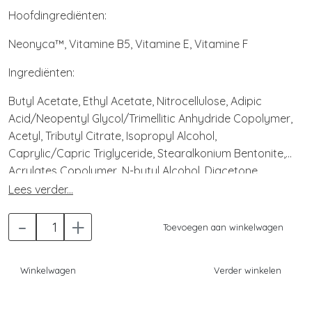
Hoofdingrediënten:
Neonyca™, Vitamine B5, Vitamine E, Vitamine F
Ingrediënten:
Butyl Acetate, Ethyl Acetate, Nitrocellulose, Adipic
Acid/Neopentyl Glycol/Trimellitic Anhydride Copolymer,
Acetyl, Tributyl Citrate, Isopropyl Alcohol,
Caprylic/Capric Triglyceride, Stearalkonium Bentonite,
Acrylates Copolymer, N-butyl Alcohol, Diacetone
Alcohol, Silica, Titanium Dioxide (CI 77891), Tocopheryl
Lees verder...
Acetate, Apium Graveolens (Celery) Seed Extract,
-
+
Glyceryl Linoleate, Phosphoric Acid, Glyceryl Oleate,
Toevoegen aan winkelwagen
Glyceryl Palmitate, Glyceryl Linolenate, Glyceryl
Stearate, Iron Oxides (CI 77491), Panthenol, Tocopherol,
Winkelwagen
Verder winkelen
Red 6 Lake (CI 15850), Glycine Soja (Soybean) Oil.