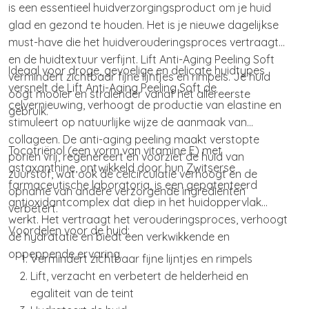
is een essentieel huidverzorgingsproduct om je huid
glad en gezond te houden. Het is je nieuwe dagelijkse
must-have die het huidverouderingsproces vertraagt
en de huidtextuur verfijnt. Lift Anti-Aging Peeling Soft
Ideaal voor droge, gevoelige en delicate huidtypes
vermindert zichtbaar fijne lijntjes en rimpels. Je huid
versnelt de Lift Anti-Aging Peeling Soft de
oogt mooier en stralender vanaf het allereerste
celvernieuwing, verhoogt de productie van elastine en
gebruik.
stimuleert op natuurlijke wijze de aanmaak van
collageen. De anti-aging peeling maakt verstopte
Tocotriënol (een vorm van vitamine E) met
poriën vrij, regenereert en voorziet de huid van
astaxanthine, ontwikkeld door hun Zwitserse
zuurstof, wat ook de celcirculatie verhoogt en de
farmaceutische laboratoria, is een gepatenteerd
opname van andere verzorgende ingrediënten
antioxidantcomplex dat diep in het huidoppervlak
verbetert.
werkt. Het vertraagt het verouderingsproces, verhoogt
Voordelen voor de huid:
de hydratatie en biedt een verkwikkende en
oppeppende ervaring.
Vermindert zichtbaar fijne lijntjes en rimpels
Lift, verzacht en verbetert de helderheid en
egaliteit van de teint