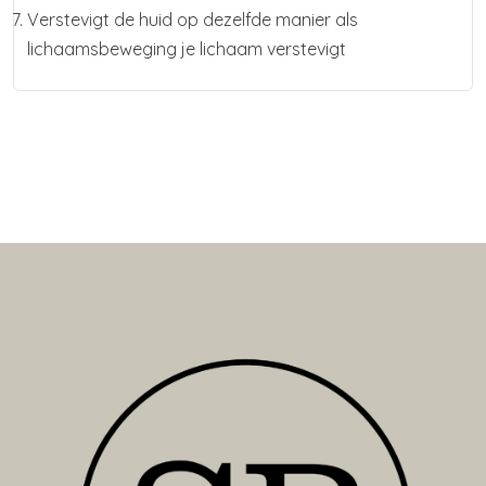
Verstevigt de huid op dezelfde manier als
lichaamsbeweging je lichaam verstevigt