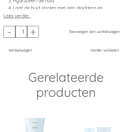
Hydrateert de huid
Laat de huid stralen met een gladdere en
helderdere uitstraling
Lees verder...
Dagelijkse massage helpt de huid te vernieuwen en
-
+
regenereren
Toevoegen aan winkelwagen
Helpt verlies van elasticiteit te voorkomen
Verstevigt de huid op dezelfde manier als
Winkelwagen
Verder winkelen
lichaamsbeweging je lichaam verstevigt
Gerelateerde
producten