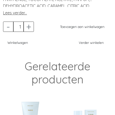
DEHYDROACETIC ACID, CARAMEL, CITRIC ACID,
POTASSIUM SORBATE, SODIUM BENZOATE, SODIUM
Lees verder...
HYDROXIDE, COUMARIN, BENZYL BENZOATE.
-
+
Toevoegen aan winkelwagen
Winkelwagen
Verder winkelen
Gerelateerde
producten