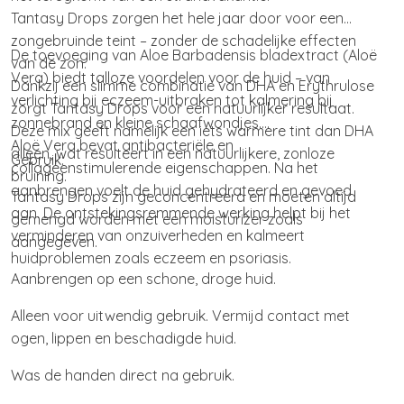
Tantasy Drops zorgen het hele jaar door voor een
zongebruinde teint – zonder de schadelijke effecten
De toevoeging van Aloe Barbadensis bladextract (Aloë
van de zon.
Vera) biedt talloze voordelen voor de huid – van
Dankzij een slimme combinatie van DHA en Erythrulose
verlichting bij eczeem-uitbraken tot kalmering bij
zorgt Tantasy Drops voor een natuurlijker resultaat.
zonnebrand en kleine schaafwondjes.
Deze mix geeft namelijk een iets warmere tint dan DHA
Aloë Vera bevat antibacteriële en
alleen, wat resulteert in een natuurlijkere, zonloze
Gebruik:
collageenstimulerende eigenschappen. Na het
bruining.
aanbrengen voelt de huid gehydrateerd en gevoed
Tantasy Drops zijn geconcentreerd en moeten altijd
aan. De ontstekingsremmende werking helpt bij het
gemengd worden met een moisturizer zoals
verminderen van onzuiverheden en kalmeert
aangegeven.
huidproblemen zoals eczeem en psoriasis.
Aanbrengen op een schone, droge huid.
Alleen voor uitwendig gebruik. Vermijd contact met
ogen, lippen en beschadigde huid.
Was de handen direct na gebruik.