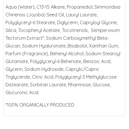
Aqua (Water), C13-15 Alkane, Propanediol, Simmondsia
Chinensis (Jojoba) Seed Oil, Lauryl Laurate,
Polyglyceryl-6 Stearate, Diglycerin, Capryloyl Glycine,
Silica, Tocopheryl Acetate, Tocotrienols, Sempervivum
Tectorum Extract*, Sodium Carboxymethyl Beta-
Glucan, Sodium Hyaluronate, Bisabolol, Xanthan Gum,
Parfum (Fragrance), Behenyl Alcohol, Sodium Stearoyl
Glutamate, Polyglyceryl-6 Behenate, Benzoic Acid,
Glycerin, Sodium Hydroxide, Caprylic/Capric
Triglyceride, Citric Acid, Polyglyceryl-3 Methylglucose
Distearate, Sorbitan Laurate, Rhamnose, Glucose,
Glucuronic Acid.
*100% ORGANICALLY PRODUCED