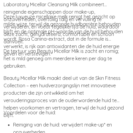
Laboratory Micellar Cleansing Milk combineert
reinigende eigenschappen door make-up,
Deze luxueuze micellaire melk reinigt het gezicht op
onzuiverheden, overtollig talg en vervuiling te
milde wijze, terwijl de gezonde huidbarrière behouden
verwijderen, en voedt tegelijkertijd de huid, waardoor
blijft en de optimale pH-waarde van de huid behouden
deze zacht, gehydrateerd, comfortabel en schoon
wordt. Rosa Canina-extract, dat in de formule is
aanvoelt.
verwerkt, is rijk aan antioxidanten die de huid energie
De textuur van Beauty Micellar Milk is zacht en romig;
geven en verstevigen.
het is mild genoeg om meerdere keren per dag te
gebruiken.
Beauty Micellar Milk maakt deel uit van de Skin Fitness
Collection – een huidverzorgingslijn met innovatieve
producten die zijn ontwikkeld om het
verouderingsproces van de ouderwordende huid te
helpen voorkomen en vertragen, terwijl de huid gezond
Voordelen voor de huid:
blijft.
Reiniging van de huid: verwijdert make-up* en
onzuiverheden