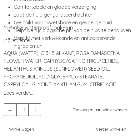
Comfortabele en gladde verzorging
Laat de huid gehydrateerd achter
Geschikt voor kwetsbare en gevoelige huid
*behalve waterproof make-up
Helpt de fysiologische pH van de huid te behouden
Verrijkt met verkwikkende en antioxiderende
Ingrediënten:
ingrediënten
AQUA (WATER), C13-15 ALKANE, ROSA DAMASCENA
FLOWER WATER, CAPRYLIC/CAPRIC TRIGLYCERIDE,
HELIANTHUS ANNUUS (SUNFLOWER) SEED OIL,
PROPANEDIOL, POLYGLYCERYL 6-STEARATE,
CAPRYLOYL GLYCINE, XANTHAN GUM, CITRIC ACID,
GLYCERIN, SODIUM HYDROXIDE, POTASSIUM SORBATE,
Lees verder...
SODIUM BENZOATE, SODIUM STEAROYL GLUTAMATE,
-
+
TOCOPHERYL ACETATE, POLYGLYCERYL 6-BEHENATE,
Toevoegen aan winkelwagen
ROSA CANINA FRUIT EXTRAIT.
Winkelwagen
Verder winkelen