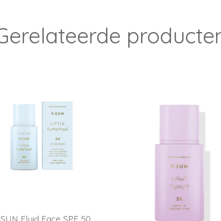
Gerelateerde producte
.SUN Fluid Face SPF 50