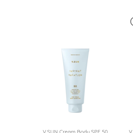
V.SUN Cream Body SPF 50
V