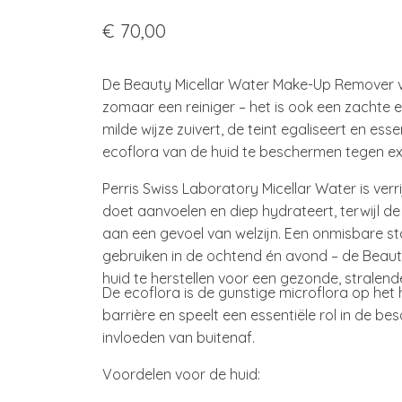
€ 70,00
De Beauty Micellar Water Make-Up Remover va
zomaar een reiniger – het is ook een zachte 
milde wijze zuivert, de teint egaliseert en es
ecoflora van de huid te beschermen tegen ex
Perris Swiss Laboratory Micellar Water is verr
doet aanvoelen en diep hydrateert, terwijl d
aan een gevoel van welzijn. Een onmisbare sta
gebruiken in de ochtend én avond – de Beauty 
huid te herstellen voor een gezonde, stralende
De ecoflora is de gunstige microflora op het 
barrière en speelt een essentiële rol in de b
invloeden van buitenaf.
Voordelen voor de huid: