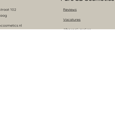
traat 102
Reviews
Haag
Vacatures
bcosmetics.nl
Afspraak maken
24 88 44
Bezorgen & Retourneren
Nieuws
Algemene voorwaarden en pri