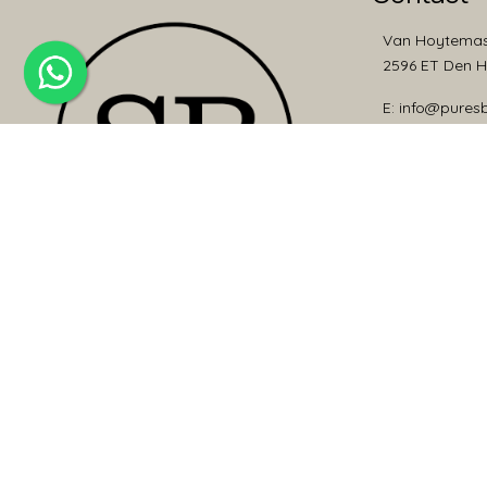
Van Hoytemas
2596 ET Den 
E: info@pures
T: +31 (0)70 3