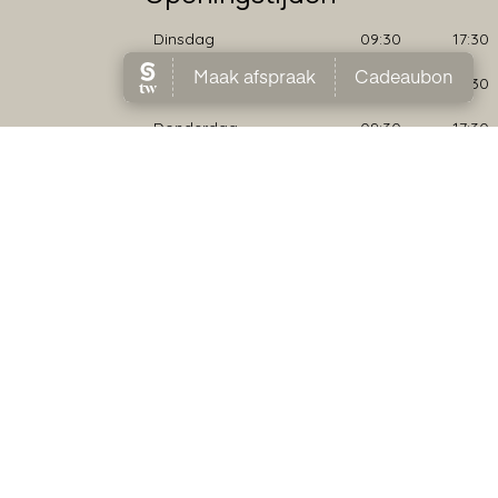
Dinsdag
09:30
17:30
Woensdag
09:30
17:30
Donderdag
09:30
17:30
Vrijdag
09:30
17:30
Zaterdag
09:00
17:00
vacyverklaring