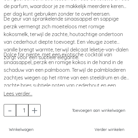
de parfum, waardoor je ze makkelijk meerdere keren
per dag kunt gebruiken zonder te overheersen.
De geur van sprankelende sinaasappel en sappige
perzik vermengt zich moeiteloos met romige
kokosmelk, terwijl de zachte, houtachtige ondertoon
van cederhout diepte toevoegt. Een vleugje zoete
vanille brengt warmte, terwijl delicaat lelietje-van-dalen
Dolce far niente, met een exotische cocktail van
zorgt voor een subtiele elegantie.
sinaasappel, perzik en romige kokos in de hand in de
schaduw van een palmboom. Terwijl de palmbladeren
zachtjes wiegen op het ritme van een steeldrum en de
zachte bries subtiele noten van cederhout en een
vleugje bloemig lelietje-van-dalen draagt, voel je diepe
Lees verder...
rust en ontspanning.
-
+
Toevoegen aan winkelwagen
Winkelwagen
Verder winkelen